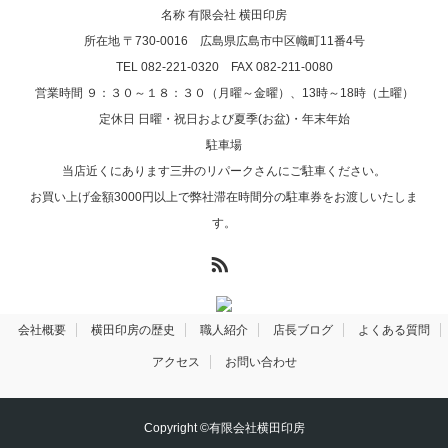
名称 有限会社 横田印房
所在地 〒730-0016 広島県広島市中区幟町11番4号
TEL 082-221-0320 FAX 082-211-0080
営業時間 ９：３０～１８：３０（月曜～金曜）、13時～18時（土曜）
定休日 日曜・祝日および夏季(お盆)・年末年始
駐車場
当店近くにあります三井のリパークさんにご駐車ください。
お買い上げ金額3000円以上で弊社滞在時間分の駐車券をお渡しいたしま
す。
RSS
会社概要
横田印房の歴史
職人紹介
店長ブログ
よくある質問
アクセス
お問い合わせ
Copyright ©有限会社横田印房