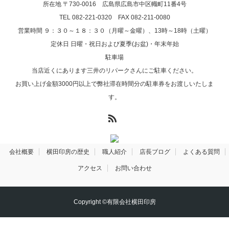
所在地 〒730-0016 広島県広島市中区幟町11番4号
TEL 082-221-0320 FAX 082-211-0080
営業時間 ９：３０～１８：３０（月曜～金曜）、13時～18時（土曜）
定休日 日曜・祝日および夏季(お盆)・年末年始
駐車場
当店近くにあります三井のリパークさんにご駐車ください。
お買い上げ金額3000円以上で弊社滞在時間分の駐車券をお渡しいたしま
す。
RSS
会社概要
横田印房の歴史
職人紹介
店長ブログ
よくある質問
アクセス
お問い合わせ
Copyright ©有限会社横田印房