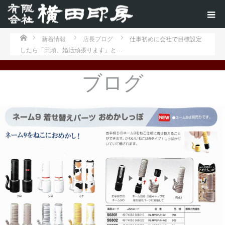
ホーム
新着情報
店長ブログ
仕事初めに会社で目標設定
したら「田頭、婚活頑張ります」と…
ブログ