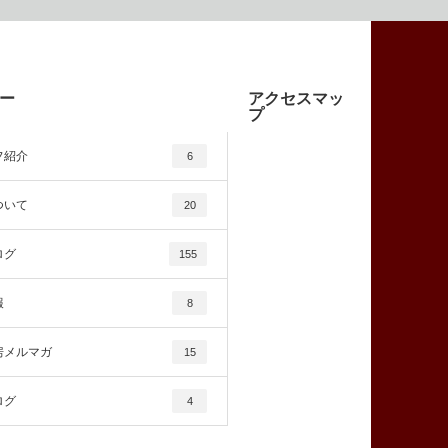
ー
アクセスマッ
プ
フ紹介
6
ついて
20
ログ
155
報
8
房メルマガ
15
ログ
4