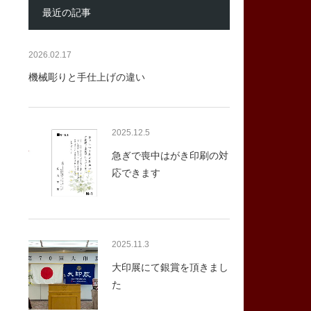
最近の記事
2026.02.17
機械彫りと手仕上げの違い
2025.12.5
急ぎで喪中はがき印刷の対
応できます
2025.11.3
大印展にて銀賞を頂きまし
た