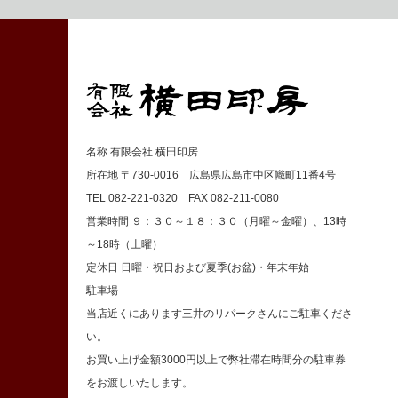
名称 有限会社 横田印房
所在地 〒730-0016 広島県広島市中区幟町11番4号
TEL 082-221-0320 FAX 082-211-0080
営業時間 ９：３０～１８：３０（月曜～金曜）、13時
～18時（土曜）
定休日 日曜・祝日および夏季(お盆)・年末年始
駐車場
当店近くにあります三井のリパークさんにご駐車くださ
い。
お買い上げ金額3000円以上で弊社滞在時間分の駐車券
をお渡しいたします。